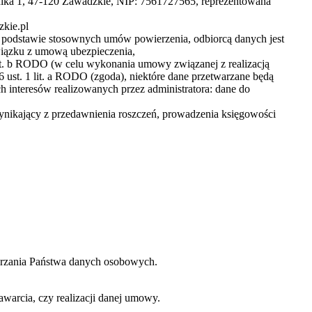
tnika 1, 47-120 Zawadzkie, NIP: 7561727565, reprezentowana
zkie.pl
 podstawie stosownych umów powierzenia, odbiorcą danych jest
wiązku z umową ubezpieczenia,
 lit. b RODO (w celu wykonania umowy związanej z realizacją
 6 ust. 1 lit. a RODO (zgoda), niektóre dane przetwarzane będą
h interesów realizowanych przez administratora: dane do
ynikający z przedawnienia roszczeń, prowadzenia księgowości
warzania Państwa danych osobowych.
warcia, czy realizacji danej umowy.