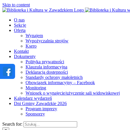
Skip to content
O nas
Sekcje
Oferta
Wynajem
Wypożyczalnia strojów
Ksero
Kontakt
Dokumenty
Polityka prywatności
Klauzula informacyjna
Deklaracja dostępności
Standardy ochrony małoletnich
Obowiązek informacyjny – Facebook
Monitoring
Wniosek o wynajęcie/użyczenie sali widowiskowej
Kalendarz wydarzeń
Dni Gminy Zawadzkie 2026
Program imprezy
Sponsorzy
Search for: