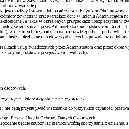
ka i Kultura w Zawadzkiem, zwana dalej także jako BiK, ul. Plac Hu
@kultura-zawadzkie.pl,
 jest możliwy listownie lub na adres e-mail: dyrektor@kultura-zawad
dmioty zewnętrzne przetwarzające dane w imieniu Administratora na
ektronicznej, a także w określonych przypadkach ubezpieczyciel w z
i usług świadczonych przez Administratora na podstawie art. 6 ust. 1
 itd.), w niektórych przypadkach na podstawie zgody na podstawie art.
arzanie będzie niezbędne do celów wynikających z prawnie uzasadnionyc
alizacji usług świadczonych przez Administratora oraz przez okres w
ustalony na podstawie przepisów archiwalnych),
ych osobowych,
wych, jeżeli takowa zgoda została wyrażona.
 i nie będą przysługiwać w stosunku do wszystkich czynności przet
rczego: Prezesa Urzędu Ochrony Danych Osobowych,
podanie będzie skutkować niemożliwością skorzystania z działania, za