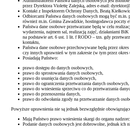
Administratorem Państwa danych osobowych jest Bibliote
przez Dyrektora Violettę Zalejską, adres e-mail: dyrektor
Kontakt z Inspektorem Ochrony Danych, Beatą Kiełkowicz,
Odbiorcami Państwa danych osobowych mogą być m.in. po
również m.in. Gmina Zawadzkie, hostingodawca poczty el
Państwa dane osobowe przetwarzane będą w celu realizacj
wydarzenia, najmem sal, realizacją zajęć, działaniami BiK
na podstawie art. 6 ust. 1 lit. f RODO – tzn. gdy przetw
kontaktu,
Państwa dane osobowe przechowywane będą przez okres re
czy innych uprawnień w tym zakresie (w tym przez okres 
Posiadają Państwo:
prawo dostępu do danych osobowych,
prawo do sprostowania danych osobowych,
prawo do usunięcia danych osobowych,
prawo do ograniczenia przetwarzania danych osobowych,
prawo do wniesienia sprzeciwu co do przetwarzania dan
prawo do przenoszenia danych,
prawo do odwołania zgody na przetwarzanie danych osobo
Powyższe uprawnienia nie są jednak bezwzględnie obowiązujące
Mają Państwo prawo wniesienia skargi do organu nadzo
Podanie danych osobowych jest dobrowolne, jednak ich nie