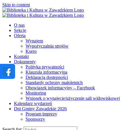
Skip to content
O nas
Sekcje
Oferta
Wynajem
Wypożyczalnia strojów
Ksero
Kontakt
Dokumenty
Polityka prywatności
Klauzula informacyjna
Deklaracja dostępności
Standardy ochrony małoletnich
Obowiązek informacyjny – Facebook
Monitoring
Wniosek o wynajęcie/użyczenie sali widowiskowej
Kalendarz wydarzeń
Dni Gminy Zawadzkie 2026
Program imprezy
Sponsorzy
Search for: