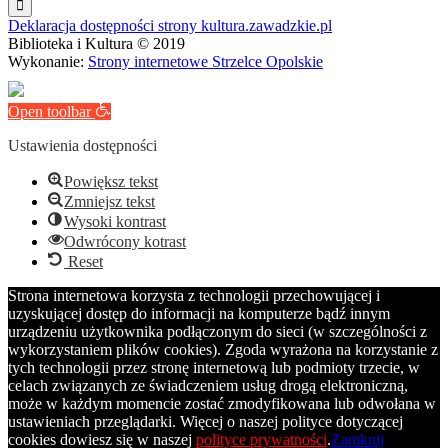
Deklaracja dostępności strony kultura.zawadzkie.pl
Biblioteka i Kultura © 2019
Wykonanie:
Strony internetowe Strzelce Opolskie
Open toolbar
Ustawienia dostępności
Powiększ tekst
Zmniejsz tekst
Wysoki kontrast
Odwrócony kotrast
Reset
Strona internetowa korzysta z technologii przechowującej i
uzyskującej dostęp do informacji na komputerze bądź innym
urządzeniu użytkownika podłączonym do sieci (w szczególności z
wykorzystaniem plików cookies). Zgoda wyrażona na korzystanie z
tych technologii przez stronę internetową lub podmioty trzecie, w
celach związanych ze świadczeniem usług drogą elektroniczną,
może w każdym momencie zostać zmodyfikowana lub odwołana w
ustawieniach przeglądarki. Więcej o naszej polityce dotyczącej
cookies dowiesz się w naszej
polityce prywatności
.
Zamknij