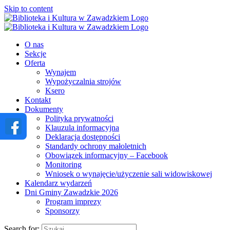
Skip to content
O nas
Sekcje
Oferta
Wynajem
Wypożyczalnia strojów
Ksero
Kontakt
Dokumenty
Polityka prywatności
Klauzula informacyjna
Deklaracja dostępności
Standardy ochrony małoletnich
Obowiązek informacyjny – Facebook
Monitoring
Wniosek o wynajęcie/użyczenie sali widowiskowej
Kalendarz wydarzeń
Dni Gminy Zawadzkie 2026
Program imprezy
Sponsorzy
Search for: