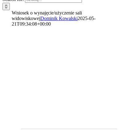
Wniosek o wynajęcie/użyczenie sali
widowiskowej
Dominik Kowalski
2025-05-
21T09:34:08+00:00
Wniosek o
wynajęcie/użyczenie sali
widowiskowej