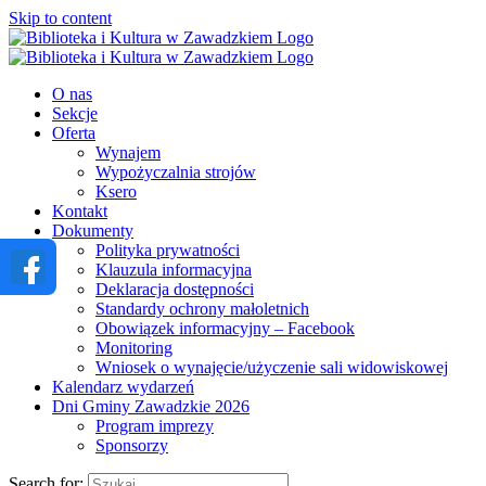
Skip to content
O nas
Sekcje
Oferta
Wynajem
Wypożyczalnia strojów
Ksero
Kontakt
Dokumenty
Polityka prywatności
Klauzula informacyjna
Deklaracja dostępności
Standardy ochrony małoletnich
Obowiązek informacyjny – Facebook
Monitoring
Wniosek o wynajęcie/użyczenie sali widowiskowej
Kalendarz wydarzeń
Dni Gminy Zawadzkie 2026
Program imprezy
Sponsorzy
Search for: