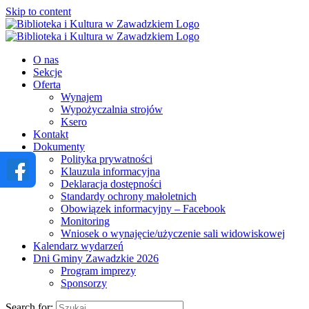
Skip to content
O nas
Sekcje
Oferta
Wynajem
Wypożyczalnia strojów
Ksero
Kontakt
Dokumenty
Polityka prywatności
Klauzula informacyjna
Deklaracja dostępności
Standardy ochrony małoletnich
Obowiązek informacyjny – Facebook
Monitoring
Wniosek o wynajęcie/użyczenie sali widowiskowej
Kalendarz wydarzeń
Dni Gminy Zawadzkie 2026
Program imprezy
Sponsorzy
Search for: