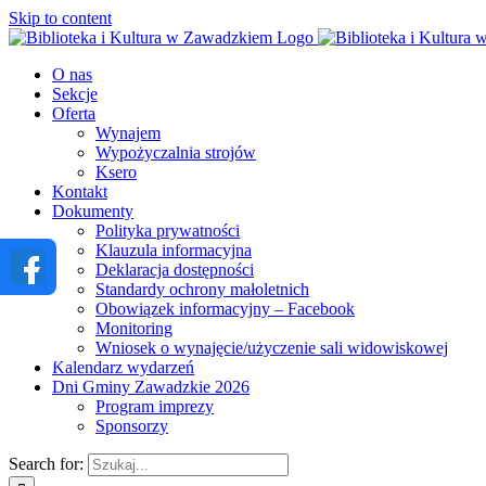
Skip to content
O nas
Sekcje
Oferta
Wynajem
Wypożyczalnia strojów
Ksero
Kontakt
Dokumenty
Polityka prywatności
Klauzula informacyjna
Deklaracja dostępności
Standardy ochrony małoletnich
Obowiązek informacyjny – Facebook
Monitoring
Wniosek o wynajęcie/użyczenie sali widowiskowej
Kalendarz wydarzeń
Dni Gminy Zawadzkie 2026
Program imprezy
Sponsorzy
Search for: