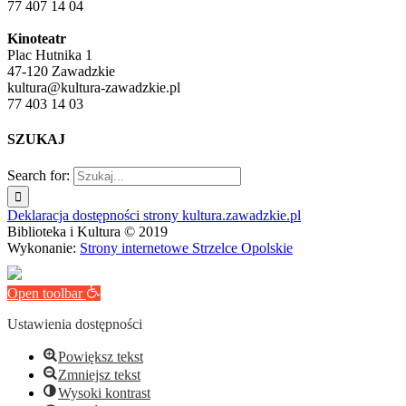
77 407 14 04
Kinoteatr
Plac Hutnika 1
47-120 Zawadzkie
kultura@kultura-zawadzkie.pl
77 403 14 03
SZUKAJ
Search for:
Deklaracja dostępności strony kultura.zawadzkie.pl
Biblioteka i Kultura © 2019
Wykonanie:
Strony internetowe Strzelce Opolskie
Open toolbar
Ustawienia dostępności
Powiększ tekst
Zmniejsz tekst
Wysoki kontrast