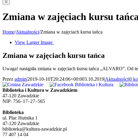
Zmiana w zajęciach kursu tańc
Home
/
Aktualności
/
Zmiana w zajęciach kursu tańca
View Larger Image
Zmiana w zajęciach kursu tańca
Uwaga! nastąpiła zmiana w zajęciach kursu tańca „ALVARO”. Od tej
Przez
admin
|
2019-10-10T20:24:06+00:00
3.10.2019
|
Aktualności
|
0 k
Biblioteka i Kultura w Zawadzkiem
47-120 Zawadzkie
NIP: 756–17–27–565
Biblioteka
ul. Plac Hutnika 1
47-120 Zawadzkie
biblioteka@kultura-zawadzkie.pl
77 407 14 04