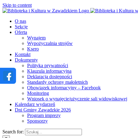
Skip to content
O nas
Sekcje
Oferta
Wynajem
Wypożyczalnia strojów
Ksero
Kontakt
Dokumenty
Polityka prywatności
Klauzula informacyjna
Deklaracja dostępności
Standardy ochrony małoletnich
Obowiązek informacyjny – Facebook
Monitoring
Wniosek o wynajęcie/użyczenie sali widowiskowej
Kalendarz wydarzeń
Dni Gminy Zawadzkie 2026
Program imprezy
Sponsorzy
Search for: