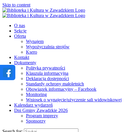
Skip to content
O nas
Sekcje
Oferta
Wynajem
Wypożyczalnia strojów
Ksero
Kontakt
Dokumenty
Polityka prywatności
Klauzula informacyjna
Deklaracja dostępności
Standardy ochrony małoletnich
Obowiązek informacyjny – Facebook
Monitoring
Wniosek o wynajęcie/użyczenie sali widowiskowej
Kalendarz wydarzeń
Dni Gminy Zawadzkie 2026
Program imprezy
Sponsorzy
Search for: