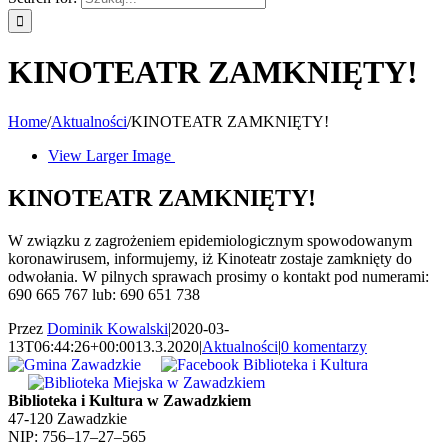
KINOTEATR ZAMKNIĘTY!
Home
/
Aktualności
/
KINOTEATR ZAMKNIĘTY!
View Larger Image
KINOTEATR ZAMKNIĘTY!
W związku z zagrożeniem epidemiologicznym spowodowanym
koronawirusem, informujemy, iż Kinoteatr zostaje zamknięty do
odwołania. W pilnych sprawach prosimy o kontakt pod numerami:
690 665 767 lub: 690 651 738
Przez
Dominik Kowalski
|
2020-03-
13T06:44:26+00:00
13.3.2020
|
Aktualności
|
0 komentarzy
Biblioteka i Kultura w Zawadzkiem
47-120 Zawadzkie
NIP: 756–17–27–565