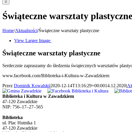
Świąteczne warsztaty plastyczn
Home
/
Aktualności
/
Świąteczne warsztaty plastyczne
View Larger Image
Świąteczne warsztaty plastyczne
Serdecznie zapraszamy do śledzenia świątecznych warsztatów plas
www.facebook.com/Biblioteka-i-Kultura-w-Zawadzkiem
Przez
Dominik Kowalski
|
2020-12-14T13:16:29+00:00
14.12.2020
|
Ak
Biblioteka i Kultura w Zawadzkiem
47-120 Zawadzkie
NIP: 756–17–27–565
Biblioteka
ul. Plac Hutnika 1
47-120 Zawadzkie