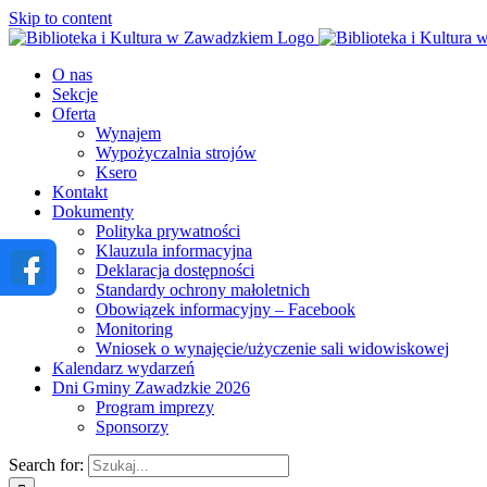
Skip to content
O nas
Sekcje
Oferta
Wynajem
Wypożyczalnia strojów
Ksero
Kontakt
Dokumenty
Polityka prywatności
Klauzula informacyjna
Deklaracja dostępności
Standardy ochrony małoletnich
Obowiązek informacyjny – Facebook
Monitoring
Wniosek o wynajęcie/użyczenie sali widowiskowej
Kalendarz wydarzeń
Dni Gminy Zawadzkie 2026
Program imprezy
Sponsorzy
Search for: